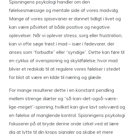
Spisningens psykologi handler om den
følelsesmæssige og mentale side af vores madvalg.
Mange af vores spisevaner er dannet tidligt i livet og
kan være påvirket af både positive og negative
oplevelser. Når vi oplever stress, sorg eller frustration,
kan vi ofte søge trøst i mad – især i fødevarer, der
anses som “forbudte” eller “syndige”. Dette kan føre til
en cyklus af overspisning og skyldfølelse, hvor mad
bliver et redskab til at regulere vores følelser i stedet
for blot at være en kilde til næring og glæde.
For mange resulterer dette i en konstant pendling
mellem strenge diæter og “så-kan-det-også-være-
lige-meget”-spisning, hvilket kan give lavt selvværd og
en følelse af manglende kontrol. Spisningens psykologi
fokuserer på at bryde denne onde cirkel ved at lære
dig at lytte til din krops signaler og skabe et mere