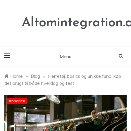
Skip
to
content
Altomintegration.
Menu
Home
»
Blog
»
Herretøj, basics og unikke fund: køb
det brugt til både hverdag og fest
Annonce