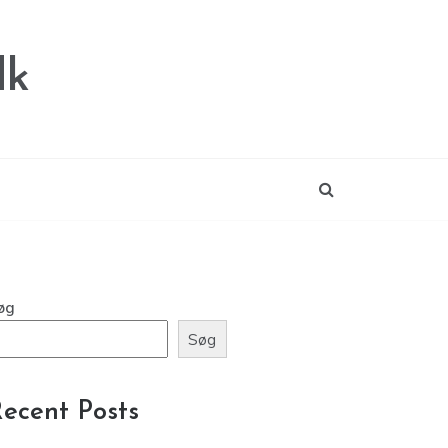
dk
øg
Søg
ecent Posts