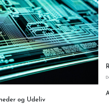
D
A
heder og Udeliv