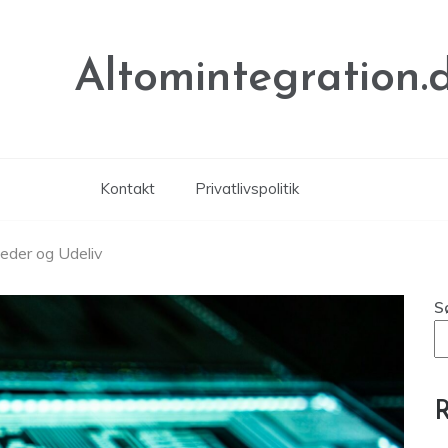
Altomintegration.
Kontakt
Privatlivspolitik
heder og Udeliv
S
R