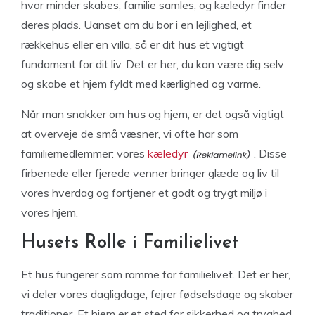
hvor minder skabes, familie samles, og kæledyr finder
deres plads. Uanset om du bor i en lejlighed, et
rækkehus eller en villa, så er dit
hus
et vigtigt
fundament for dit liv. Det er her, du kan være dig selv
og skabe et hjem fyldt med kærlighed og varme.
Når man snakker om
hus
og hjem, er det også vigtigt
at overveje de små væsner, vi ofte har som
familiemedlemmer: vores
kæledyr
. Disse
firbenede eller fjerede venner bringer glæde og liv til
vores hverdag og fortjener et godt og trygt miljø i
vores hjem.
Husets Rolle i Familielivet
Et
hus
fungerer som ramme for familielivet. Det er her,
vi deler vores dagligdage, fejrer fødselsdage og skaber
traditioner. Et hjem er et sted for sikkerhed og tryghed,