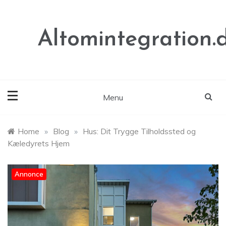
Skip
to
content
Altomintegration.
Menu
Home
»
Blog
»
Hus: Dit Trygge Tilholdssted og
Kæledyrets Hjem
Annonce