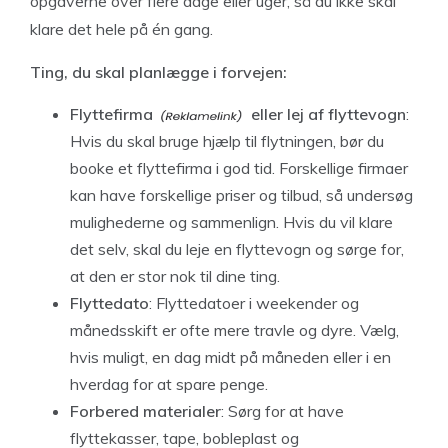
opgaverne over flere dage eller uger, så du ikke skal
klare det hele på én gang.
Ting, du skal planlægge i forvejen:
Flyttefirma
eller lej af flyttevogn
:
Hvis du skal bruge hjælp til flytningen, bør du
booke et flyttefirma i god tid. Forskellige firmaer
kan have forskellige priser og tilbud, så undersøg
mulighederne og sammenlign. Hvis du vil klare
det selv, skal du leje en flyttevogn og sørge for,
at den er stor nok til dine ting.
Flyttedato
: Flyttedatoer i weekender og
månedsskift er ofte mere travle og dyre. Vælg,
hvis muligt, en dag midt på måneden eller i en
hverdag for at spare penge.
Forbered materialer
: Sørg for at have
flyttekasser, tape, bobleplast og