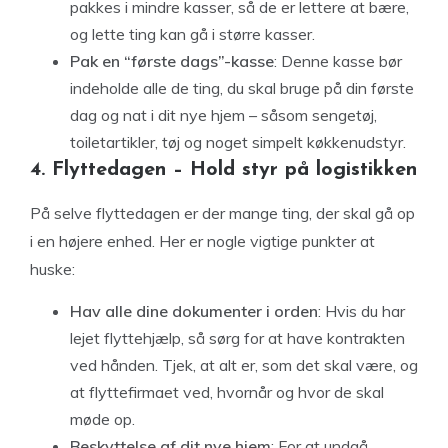
pakkes i mindre kasser, så de er lettere at bære,
og lette ting kan gå i større kasser.
Pak en “første dags”-kasse
: Denne kasse bør
indeholde alle de ting, du skal bruge på din første
dag og nat i dit nye hjem – såsom sengetøj,
toiletartikler, tøj og noget simpelt køkkenudstyr.
4. Flyttedagen – Hold styr på logistikken
På selve flyttedagen er der mange ting, der skal gå op
i en højere enhed. Her er nogle vigtige punkter at
huske:
Hav alle dine dokumenter i orden
: Hvis du har
lejet flyttehjælp, så sørg for at have kontrakten
ved hånden. Tjek, at alt er, som det skal være, og
at flyttefirmaet ved, hvornår og hvor de skal
møde op.
Beskyttelse af dit nye hjem
: For at undgå