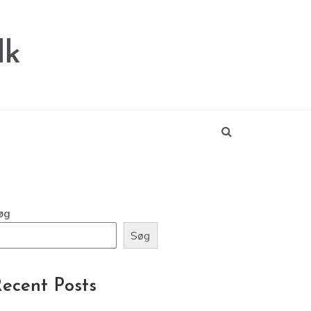
dk
øg
Søg
ecent Posts