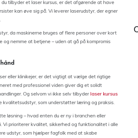
 du tilbyder et laser kursus, er det afgørende at have
sister kan øve sig på. Vi leverer laserudstyr, der egner
.
C
styr, da maskinerne bruges af flere personer over kort
itive og nemme at betjene – uden at gå på kompromis
 hånd
eller klinikejer, er det vigtigt at vælge det rigtige
eret med professionel viden giver dig et solidt
andlinger. Og selvom vi ikke selv tilbyder
laser kursus
ve kvalitetsudstyr, som understøtter læring og praksis.
ette løsning – hvad enten du er ny i branchen eller
i prioriterer kvalitet, sikkerhed og funktionalitet i alle
vere udstyr, som hjælper fagfolk med at skabe